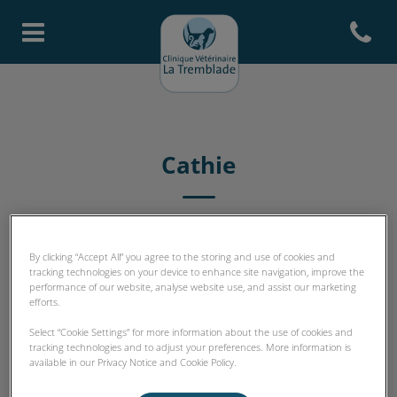
Open con
Page d'accueil de Clinique Vété
Cathie
ASV
By clicking “Accept All” you agree to the storing and use of cookies and
tracking technologies on your device to enhance site navigation, improve the
performance of our website, analyse website use, and assist our marketing
efforts.
Select “Cookie Settings” for more information about the use of cookies and
tracking technologies and to adjust your preferences. More information is
available in our Privacy Notice and Cookie Policy.