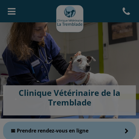
Open con
Page d'accueil de Clinique Vété
Clinique Vétérinaire de la
Tremblade
📅 Prendre rendez-vous en ligne