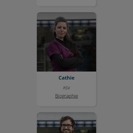
Cathie
Cathie
ASV
Biographie
Dr Jules COSSAIS