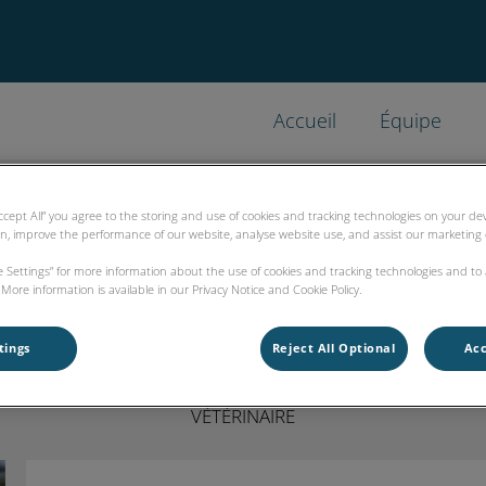
Accueil
Équipe
e la Tremblade
Accept All” you agree to the storing and use of cookies and tracking technologies on your d
on, improve the performance of our website, analyse website use, and assist our marketing e
ie Settings” for more information about the use of cookies and tracking technologies and to
Dr Marine SWYGEDAUW
More information is available in our Privacy Notice and Cookie Policy.
tings
Reject All Optional
Acc
VÉTÉRINAIRE