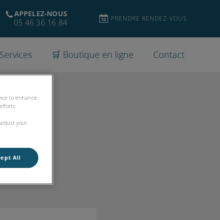
APPELEZ-NOUS
PRENDRE RENDEZ-VOUS
05 46 36 16 84
Services
🛒 Boutique en ligne
Contact
evice to enhance
fforts.
 adjust your
ept All