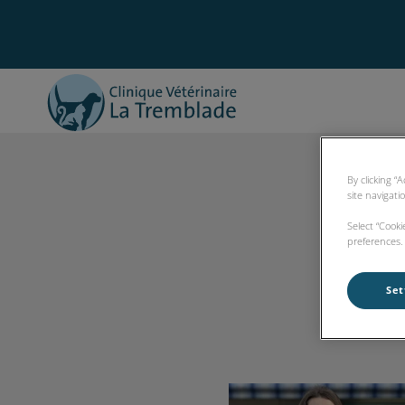
Page d'accueil de Clinique Vétérinaire d
By clicking “
site navigati
Select “Cook
preferences. 
Set