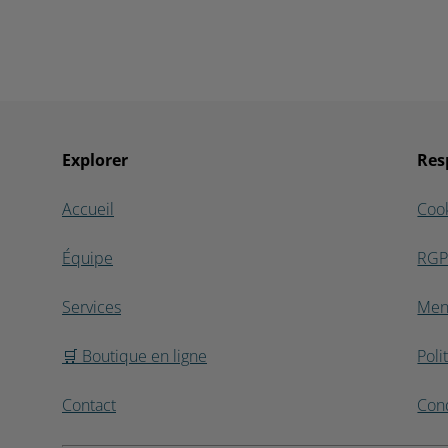
Explorer
Res
Accueil
Coo
Équipe
RG
Services
Men
🛒 Boutique en ligne
Poli
Contact
Cond